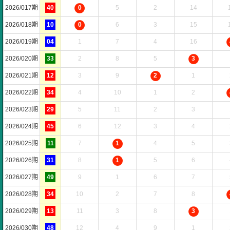
2026/017期
40
0
5
2
14
2026/018期
10
0
6
3
15
2026/019期
04
1
7
4
16
2026/020期
33
2
8
5
3
2026/021期
12
3
9
2
1
2026/022期
34
4
10
1
2
2026/023期
29
5
11
2
3
2026/024期
45
6
12
3
4
2026/025期
11
7
1
4
5
2026/026期
31
8
1
5
6
2026/027期
49
9
1
6
7
2026/028期
34
10
2
7
8
2026/029期
13
11
3
8
3
2026/030期
48
12
4
9
1